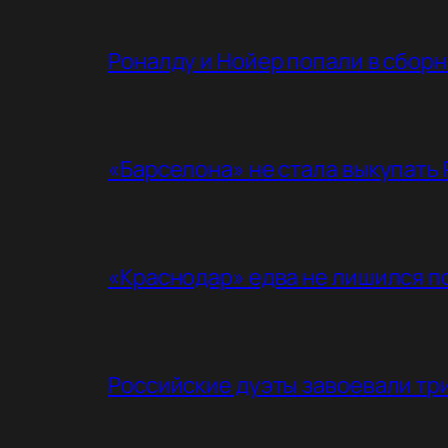
Роналду и Нойер попали в сбор
«Барселона» не стала выкупать
«Краснодар» едва не лишился п
Российские дуэты завоевали три