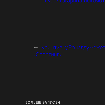
Кубок Гагарина
Локомот
←
Криштиану Роналду может
«Спортинг»
БОЛЬШЕ ЗАПИСЕЙ