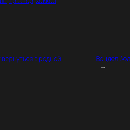
ив
Трактор
хоккей
 вернуться в родной
Вендел бол
→