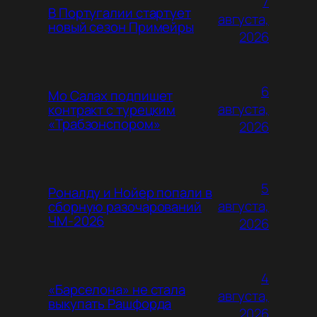
7
В Португалии стартует
августа,
новый сезон Примейры
2026
6
Мо Салах подпишет
августа,
контракт с турецким
«Трабзонспором»
2026
5
Роналду и Нойер попали в
августа,
сборную разочарований
ЧМ-2026
2026
4
«Барселона» не стала
августа,
выкупать Рашфорда
2026