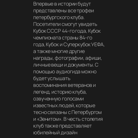
Впервые в истории будут
представлены все трофеи
петербургского клуба.
Посетители смогут увидеть
Кубок СССР 44-го года, Кубок
чемпионата страны 84-го
года, Кубок и Суперкубок УЕФА,
а также многие другие
награды, фотографии, афиши,
личные вещи и документы. С
помощью аудиогида можно
будет услышать
воспоминания ветеранов и
легенд, историю клуба,
озвученную голосами
известных людей, которые
тесно связаны с Петербургом
и «Зенитом». В честь столетия
клуб также представляет
юбилейный дизайн