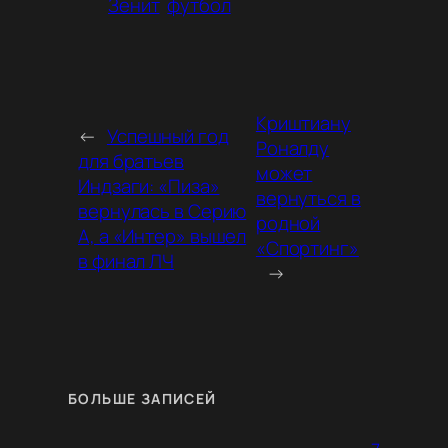
Зенит
футбол
Криштиану
←
Успешный год
Роналду
для братьев
может
Индзаги: «Пиза»
вернуться в
вернулась в Серию
родной
А, а «Интер» вышел
«Спортинг»
в финал ЛЧ
→
БОЛЬШЕ ЗАПИСЕЙ