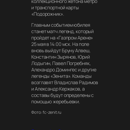
коллекционного жетона метро
и транспортной карты
«Подорожник».
Главным событием юбилея
станет матч легенд, который
пройдет на «Газпром Арене»
25 мая в 14:00 мск. На поле
вновь выйдут Бруну Алвеш,
Константин Зырянов, Юрий
Лодыгин, Павел Погребняк,
Алехандро Домингес и другие
легенды «Зенита». Команды
возглавят Владислав Радимов
и Александр Кержаков, а
составы будут определены с
помощью жеребьевки.
Фото: fc-zenit.ru