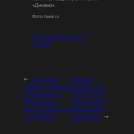
«Динамо».
Фото: hawk.ru
Кубок Гагарина
КХЛ
хоккей
←
Массовая
МЮ бьет
драка и удаление
рекорды: два
10 игроков: как
гола на 120-й
прошел матч
минуте и ноль
между «Торонто»
поражений в
и «Оттавой»
еврокубках
→