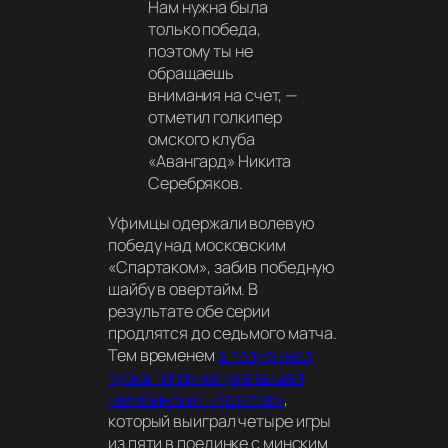
Нам нужна была
только победа,
поэтому ты не
обращаешь
внимания на счет,
—
отметил голкипер
омского клуба
«Авангард» Никита
Серебряков.
Уфимцы одержали волевую
победу над московским
«Спартаком», забив победную
шайбу в овертайм. В
результате обе серии
продлятся до седьмого матча.
Тем временем
в полуфинал
Кубка Гагарина уже вышел
челябинский «Трактор»
,
который выиграл четыре игры
из пяти в поединке с минским