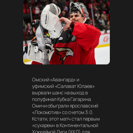
Омский «Авангард» и
уфимский «Салават Юлаев»
вырвали шанс на выход в
полуфинал Кубка Гагарина.
Омичи обыграли ярославский
«Локомотив» со счетом 3:0.
Кстати, этот матч стал первым
«сухарем» в Континентальной
Хоккейной Лиги (ХКЛ) для